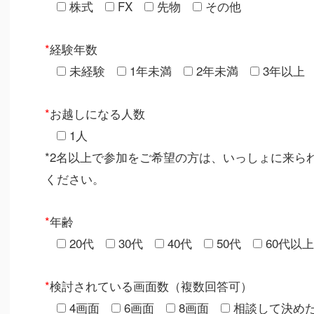
株式
FX
先物
その他
*
経験年数
未経験
1年未満
2年未満
3年以上
*
お越しになる人数
1人
*2名以上で参加をご希望の方は、いっしょに来ら
ください。
*
年齢
20代
30代
40代
50代
60代以上
*
検討されている画面数（複数回答可）
4画面
6画面
8画面
相談して決め