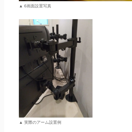
▲ 6画面設置写真
▲ 実際のアーム設置例