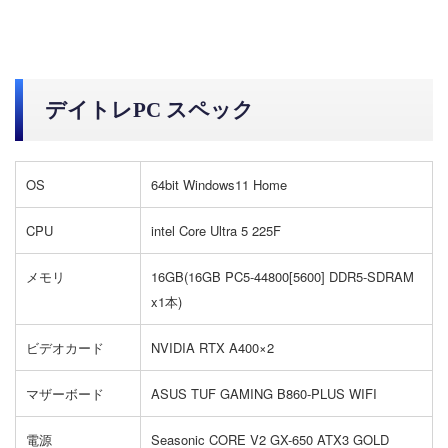
デイトレPC スペック
OS
64bit Windows11 Home
CPU
intel Core Ultra 5 225F
メモリ
16GB(16GB PC5-44800[5600] DDR5-SDRAM
x1本)
ビデオカード
NVIDIA RTX A400×2
マザーボード
ASUS TUF GAMING B860-PLUS WIFI
電源
Seasonic CORE V2 GX-650 ATX3 GOLD